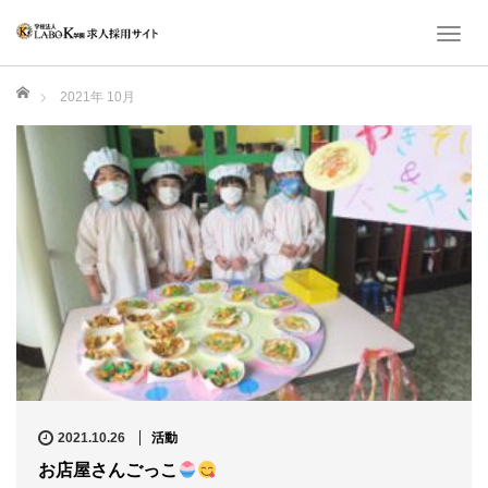
T
o
ホーム
g
2021年 10月
g
l
e
n
a
v
i
g
a
t
i
o
2021.10.26
活動
n
お店屋さんごっこ